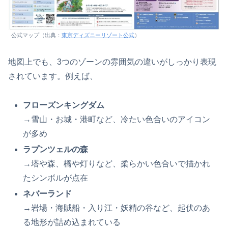
公式マップ（出典：
東京ディズニーリゾート公式
）
地図上でも、3つのゾーンの雰囲気の違いがしっかり表現
されています。例えば、
フローズンキングダム
→雪山・お城・港町など、冷たい色合いのアイコン
が多め
ラプンツェルの森
→塔や森、橋や灯りなど、柔らかい色合いで描かれ
たシンボルが点在
ネバーランド
→岩場・海賊船・入り江・妖精の谷など、起伏のあ
る地形が詰め込まれている