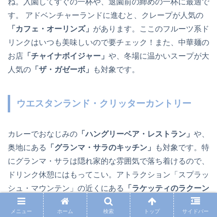
ね。入園してすぐの一杯や、退園前の締めの一杯に最適で
す。 アドベンチャーランドに進むと、クレープが人気の
「カフェ・オーリンズ」
があります。ここのフルーツ系ド
リンクはいつも美味しいので要チェック！また、中華麺の
お店
「チャイナボイジャー」
や、冬場に温かいスープが大
人気の
「ザ・ガゼーボ」
も対象です。
ウエスタンランド・クリッターカントリー
カレーでおなじみの
「ハングリーベア・レストラン」
や、
奥地にある
「グランマ・サラのキッチン」
も対象です。特
にグランマ・サラは隠れ家的な雰囲気で落ち着けるので、
ドリンク休憩にはもってこい。アトラクション「スプラッ
シュ・マウンテン」の近くにある
「ラケッティのラクーン
サルーン」
では、軽食と一緒にドリンクをもらうのが定番
メニュー
ホーム
検索
トップ
サイドバー
コースですね。