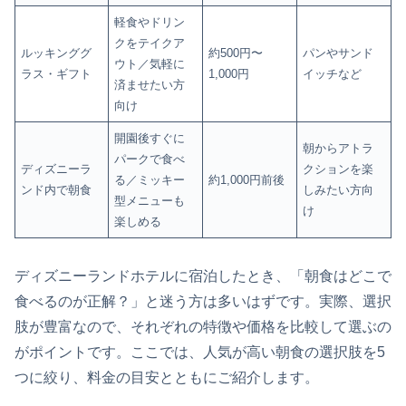
軽食やドリン
クをテイクア
ルッキンググ
約500円〜
パンやサンド
ウト／気軽に
ラス・ギフト
1,000円
イッチなど
済ませたい方
向け
開園後すぐに
朝からアトラ
パークで食べ
ディズニーラ
クションを楽
る／ミッキー
約1,000円前後
ンド内で朝食
しみたい方向
型メニューも
け
楽しめる
ディズニーランドホテルに宿泊したとき、「朝食はどこで
食べるのが正解？」と迷う方は多いはずです。実際、選択
肢が豊富なので、それぞれの特徴や価格を比較して選ぶの
がポイントです。ここでは、人気が高い朝食の選択肢を5
つに絞り、料金の目安とともにご紹介します。