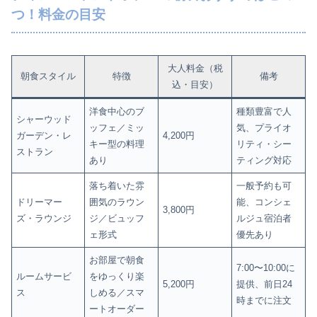
つ！料金の目安
大人料金（税
朝食スタイル
特徴
備考
込・目安）
洋食中心のブ
種類豊富で人
シャーウッド
ッフェ／ミッ
気、プライオ
ガーデン・レ
4,200円
キー型の料理
リティ・シー
ストラン
あり
ティング対応
落ち着いた雰
一般予約も可
ドリーマー
囲気のラウン
能、コンシェ
3,800円
ズ・ラウンジ
ジ／ビュッフ
ルジュ宿泊者
ェ形式
優先あり
お部屋で朝食
7:00〜10:00に
ルームサービ
をゆっくり楽
5,200円
提供、前日24
ス
しめる／スマ
時までに注文
ートオーダー